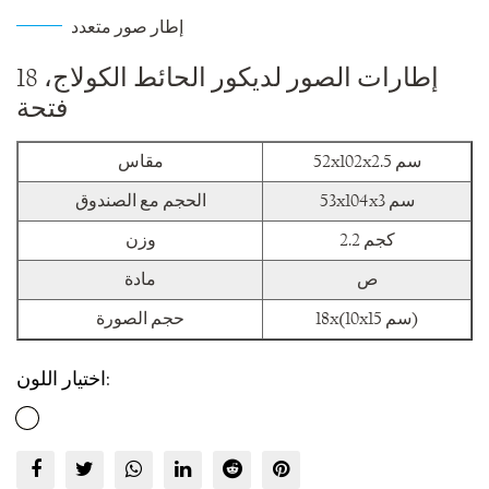
إطار صور متعدد
إطارات الصور لديكور الحائط الكولاج، 18
فتحة
52x102x2.5 سم
مقاس
53x104x3 سم
الحجم مع الصندوق
2.2 كجم
وزن
ص
مادة
18x(10x15 سم)
حجم الصورة
اختيار اللون: