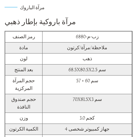
مرآة الباروك
مرآة باروكية بإطار ذهبي
زب-م-6880
رمز الصنف
ملاحظة/مرآة/كرتون
مادة
ذهب
لون
68.5X80.5X2.5 سم
بعد المنتج
57 × 60 سم
حجم المرآة
المركزية
70X81.5X3 سم
حجم صندوق
النافذة
3.0 كجم
وزن
4 جهاز كمبيوتر شخصى
الكمية الكرتون