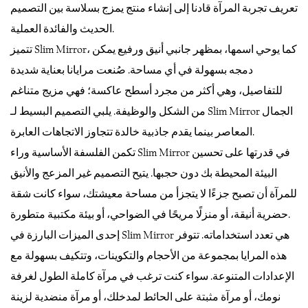
تعريف تجربة المرآة قادنا إلى إنشاء منتج يمزج بسلاسة بين التصميم
الحديث والفائدة العملية.
تتميز Slim Mirror، كما يوحي اسمها، بمظهر جانبي أنيق ورفيع يمكن
دمجه بسهولة في أي مساحة. صُنعت مرايانا بعناية شديدة
للتفاصيل، وهي أكثر من مجرد أسطح عاكسة؛ فهي مزيج متناغم
من الشكل والوظيفة. يلبي التصميم البسيط لـ Slim Mirror الجمال
المعاصر بينما يقدم جاذبية خالدة تتجاوز الاتجاهات العابرة.
تكمن الفلسفة الأساسية وراء Slim Mirror في قدرتها على تحسين
البيئة المحيطة بك دون حجبها. يتيح التصميم غير المزعج والأنيق
للمرآة أن تصبح جزءًا لا يتجزأ من مساحة معيشتك، سواء كانت شقة
حضرية أنيقة، أو منزلًا مريحًا في الضواحي، أو بيئة مكتبية متطورة.
إحدى الميزات البارزة في Slim Mirror هي تعدد استخداماته. تتوفر
هذه المرايا بمجموعة من الأحجام والتكوينات، وتتكيف بسهولة مع
الإعدادات المتنوعة. سواء كنت ترغب في مرآة كاملة الطول لغرفة
نومك، أو مرآة مثبتة على الحائط لمدخلك، أو مرآة منضدية لزينة