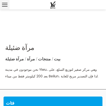
مرآة ضئيلة
بيت
/
منتجات
/
مرآة
/
مرآة ضئيلة
نحن موجودون في مدينة Yiwu، وهي مركز صغير لتوزيع السلع، على
بعد 200 كيلومتر فقط من ميناء Beilun، لذا فإن التصدير مريح للغاية.
فئات