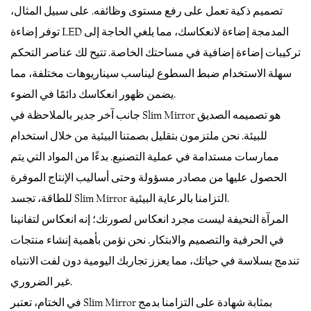
تصميم ذكية تعمل على رفع مستوى وظائفه. على سبيل المثال،
توفر إضاءة LED المدمجة إضاءة لانعكاسك، مما يلغي الحاجة إلى
تركيبات إضاءة إضافية في مساحتك الخاصة. تتيح لك عناصر التحكم
سهلة الاستخدام ضبط السطوع ليناسب سيناريوهات مختلفة، مما
يضمن ظهور انعكاسك دائمًا في الضوء.
جانب آخر جدير بالملاحظة في Slim Mirror هو تصميمه الصديق
للبيئة. نحن ملتزمون بتقليل بصمتنا البيئية من خلال استخدام
ممارسات مستدامة في عملية التصنيع. بدءًا من المواد التي يتم
الحصول عليها من مصادر مسؤولة وحتى أساليب الإنتاج الموفرة
للطاقة، تجسد Slim Mirror التزامنا بالرعاية البيئية.
المرآة النحيفة ليست مجرد انعكاس لصورتك؛ إنه انعكاس لتفانينا
في الحرفية والتصميم والابتكار. نحن نؤمن بأهمية إنشاء منتجات
تندمج بسلاسة في حياتك، مما يعزز تجاربك اليومية دون لفت الانتباه
غير الضروري.
في الختام، تعتبر Slim Mirror بمثابة شهادة على التزامنا بدمج